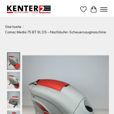
Wunschzettel
Ihr Warenk
Startseite
/
Comac Media 75 BT XL DS – Nachläufer-Scheuersaugmaschine
Product image slideshow Items